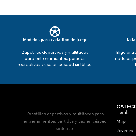
Modelos para cada tipo de juego
Talla
Zapatillas deportivas y multitacos
Elige entr
para entrenamientos, partidos
modelos pa
recreativos y uso en césped sintético.
CATEG
Hombre
Zapatillas deportivas y multitacos para
entrenamientos, partidos y uso en césped
Mujer
sintético.
Jóvenes