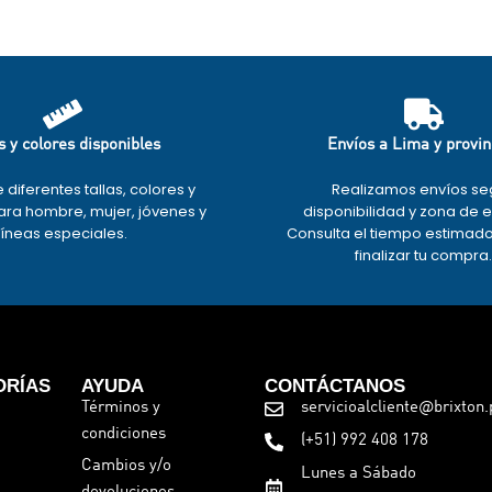
s y colores disponibles
Envíos a Lima y provin
e diferentes tallas, colores y
Realizamos envíos se
ra hombre, mujer, jóvenes y
disponibilidad y zona de 
líneas especiales.
Consulta el tiempo estimad
finalizar tu compra
ORÍAS
AYUDA
CONTÁCTANOS
Términos y
servicioalcliente@brixton.
condiciones
(+51) 992 408 178
Cambios y/o
Lunes a Sábado