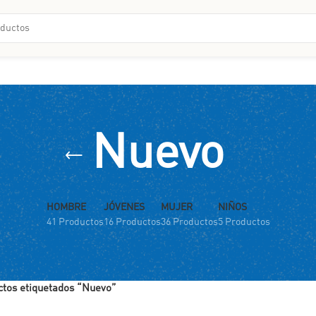
Nuevo
HOMBRE
JÓVENES
MUJER
NIÑOS
41 Productos
16 Productos
36 Productos
5 Productos
ctos etiquetados “Nuevo”