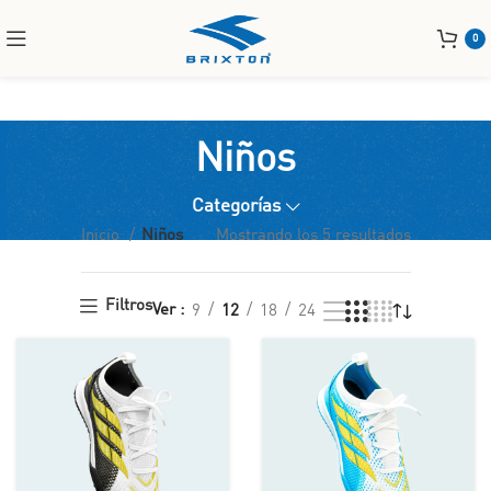
0
Niños
Categorías
Inicio
Niños
Mostrando los 5 resultados
Filtros
Ver
9
12
18
24