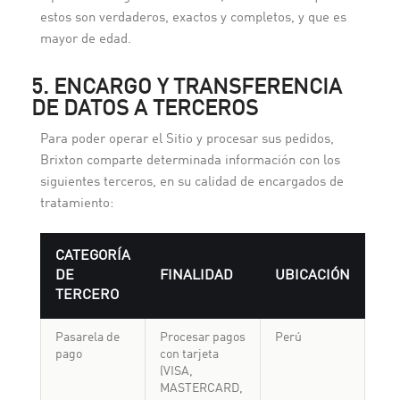
estos son verdaderos, exactos y completos, y que es
mayor de edad.
5. ENCARGO Y TRANSFERENCIA
DE DATOS A TERCEROS
Para poder operar el Sitio y procesar sus pedidos,
Brixton comparte determinada información con los
siguientes terceros, en su calidad de encargados de
tratamiento:
CATEGORÍA
DE
FINALIDAD
UBICACIÓN
TERCERO
Pasarela de
Procesar pagos
Perú
pago
con tarjeta
(VISA,
MASTERCARD,