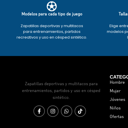
Modelos para cada tipo de juego
Talla
Zapatillas deportivas y multitacos
Elige entr
para entrenamientos, partidos
modelos pa
recreativos y uso en césped sintético.
CATEG
Hombre
Zapatillas deportivas y multitacos para
entrenamientos, partidos y uso en césped
Mujer
sintético.
Jóvenes
Niños
Ofertas