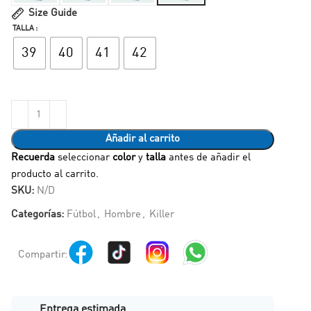
Size Guide
TALLA
39
40
41
42
Añadir al carrito
Recuerda
seleccionar
color
y
talla
antes de añadir el
producto al carrito.
SKU:
N/D
Categorías:
Fútbol
,
Hombre
,
Killer
Compartir:
Entrega estimada