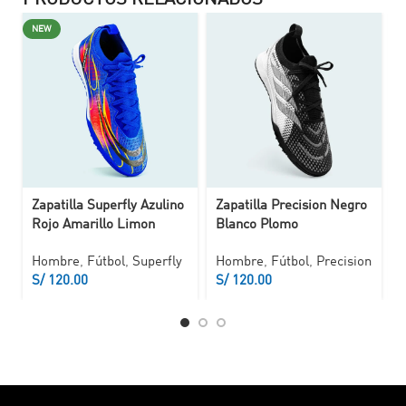
PRODUCTOS RELACIONADOS
NEW
Zapatilla Superfly Azulino
Zapatilla Precision Negro
Z
Rojo Amarillo Limon
Blanco Plomo
Hombre
,
Fútbol
,
Superfly
Hombre
,
Fútbol
,
Precision
S/
S/