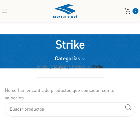
0
Strike
Categorías
Inicio
Mujer
Fútbol
Strike
No se han encontrado productos que coincidan con tu
selección.